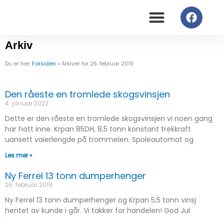
Hopp
F
rett
a
til
c
innholdet
e
Arkiv
b
o
Du er her:
Forsiden
»
Arkiver for 26. februar 2019
o
k
Den råeste en tromlede skogsvinsjen
4. januar 2022
Dette er den råeste en tromlede skogsvinsjen vi noen gang
har hatt inne. Krpan 85DH, 8,5 tonn konstant trekkraft
uansett vaierlengde på trommelen. Spoleautomat og
Les mer »
Ny Ferrel 13 tonn dumperhenger
26. februar 2019
Ny Ferrel 13 tonn dumperhenger og Krpan 5,5 tonn vinsj
hentet av kunde i går. Vi takker for handelen! God Jul