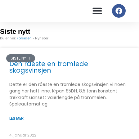
Hopp
F
rett
a
til
c
innholdet
e
Siste nytt
b
Du er her:
Forsiden
»
Nyheter
o
o
k
SISTE NYTT
Den råeste en tromlede
skogsvinsjen
Dette er den råeste en tromlede skogsvinsjen vi noen
gang har hatt inne. Krpan 85DH, 8,5 tonn konstant
trekkraft uansett vaierlengde på trommelen.
Spoleautomat og
LES MER
4. januar 2022