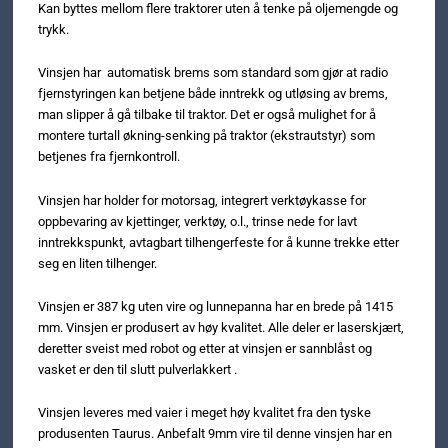
Kan byttes mellom flere traktorer uten å tenke på oljemengde og
trykk.
Vinsjen har automatisk brems som standard som gjør at radio
fjernstyringen kan betjene både inntrekk og utløsing av brems,
man slipper å gå tilbake til traktor. Det er også mulighet for å
montere turtall økning-senking på traktor (ekstrautstyr) som
betjenes fra fjernkontroll.
Vinsjen har holder for motorsag, integrert verktøykasse for
oppbevaring av kjettinger, verktøy, o.l., trinse nede for lavt
inntrekkspunkt, avtagbart tilhengerfeste for å kunne trekke etter
seg en liten tilhenger.
Vinsjen er 387 kg uten vire og lunnepanna har en brede på 1415
mm. Vinsjen er produsert av høy kvalitet. Alle deler er laserskjært,
deretter sveist med robot og etter at vinsjen er sannblåst og
vasket er den til slutt pulverlakkert .
Vinsjen leveres med vaier i meget høy kvalitet fra den tyske
produsenten Taurus. Anbefalt 9mm vire til denne vinsjen har en