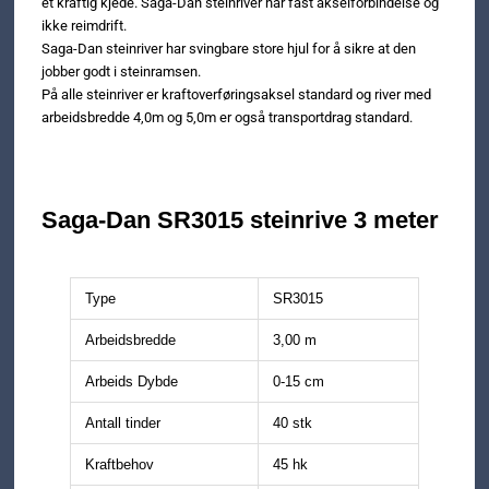
et kraftig kjede. Saga-Dan steinriver har fast akselforbindelse og
ikke reimdrift.
Saga-Dan steinriver har svingbare store hjul for å sikre at den
jobber godt i steinramsen.
På alle steinriver er kraftoverføringsaksel standard og river med
arbeidsbredde 4,0m og 5,0m er også transportdrag standard.
Saga-Dan SR3015 steinrive 3 meter
Type
SR3015
Arbeidsbredde
3,00 m
Arbeids Dybde
0-15 cm
Antall tinder
40 stk
Kraftbehov
45 hk