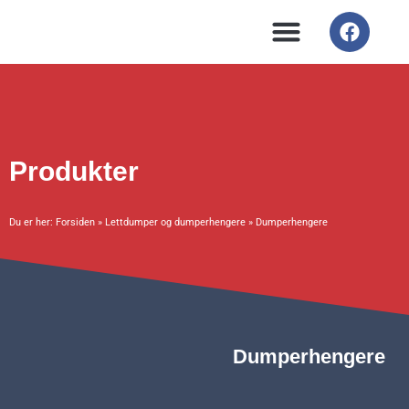
Hopp
F
rett
a
til
c
innholdet
e
b
o
o
k
Produkter
Du er her:
Forsiden
»
Lettdumper og dumperhengere
»
Dumperhengere
Dumperhengere